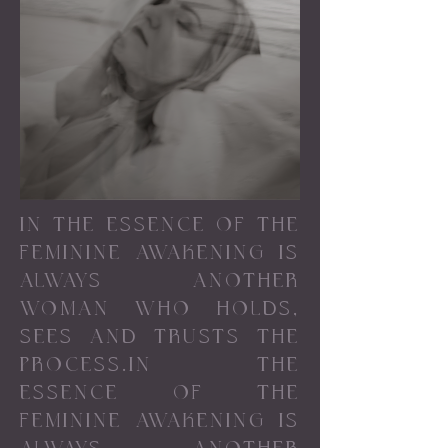
IN THE ESSENCE OF THE
FEMININE AWAKENING IS
ALWAYS ANOTHER
WOMAN WHO HOLDS,
SEES AND TRUSTS THE
PROCESS.IN THE
ESSENCE OF THE
FEMININE AWAKENING IS