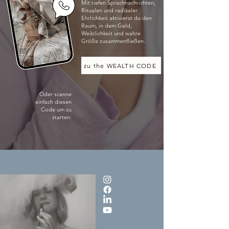
Mit tiefen Sprachnachrichten,
Ritualen und radikaler
Ehrlichkeit aktivierst du den
Raum, in dem Geld,
Weiblichkeit und wahre
Größe zusammenfließen.
zu the WEALTH CODE
Oder scanne
einfach diesen
Code um zu
starten:
doTERRA