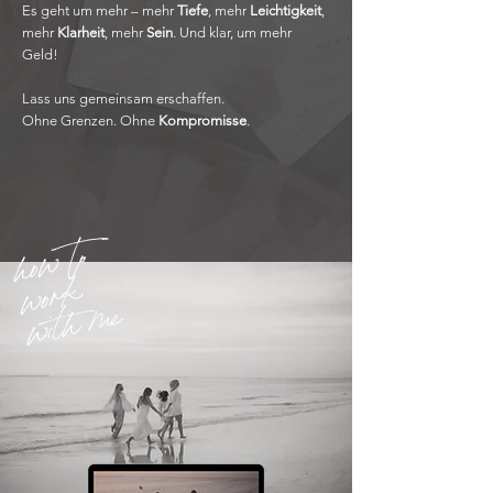
Es geht um mehr – mehr
Tiefe
, mehr
Leichtigkeit
,
mehr
Klarheit
, mehr
Sein
. Und klar, um mehr
Geld!
Lass uns gemeinsam erschaffen.
Ohne Grenzen. Ohne
Kompromisse
.
ho
w to
wo
r
k
with me